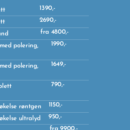
1390,-
tt
2690,-
tt
fra 4800,-
und
1990,-
med polering,
1649,-
med polering,
790,-
n, komplett
1150,-
økelse røntgen
950,-
kelse ultralyd
fra 9900,-