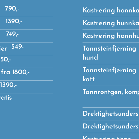
790,-
Kastrering hannka
1390,-
Kastrering hunnka
749,-
Kastrering hannh
549-
ier
Tannsteinfjerning 
hund
50,-
Tannsteinfjerning 
fra 1800,-
katt
1390,-
Tannrøntge
atis
Drektighetsunders
tland
Drektighetsundersø